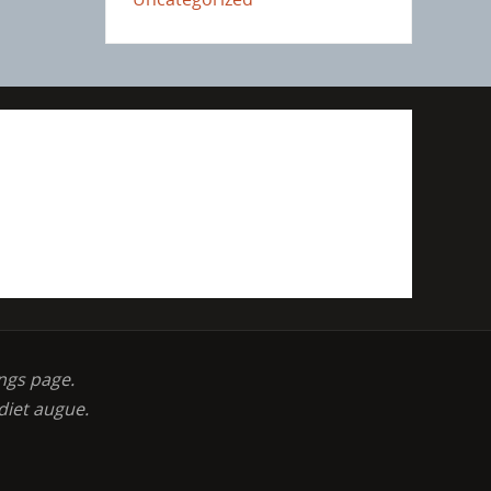
ngs page.
diet augue.