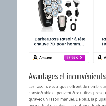
BarberBoss Rasoir à tête
R
chauve 7D pour homme –
H
Rasoir rotatif magnétique,
Rot
toiletteur électrique 5 en 1
Ba
Amazon
35,99 €
avec écran LED, charge
Ra
USB-C, tondeuse à barbe
et nez, kit de toilettage
facial tout-en-un
Avantages et inconvénients 
Les rasoirs électriques offrent de nombreu
considérable et peuvent être utilisés pres
qu’avec un rasoir manuel. De plus, la plupar
permettent de suivre les contours du visage, 