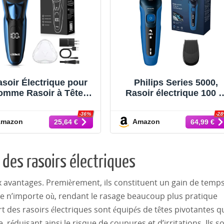
asoir Électrique pour
Philips Series 5000,
omme Rasoir à Têtes
Rasoir électrique 100 
atives avec Tondeuse
étanche, Lames
rbe de Précision IPX7
ComfortTech à 360°,
-36%
-2
Amazon
Amazon
25,64 €
64,99 €
soir à Sec et Humide
Têtes de contour,
avec Verrouillage de
Affichage avancé,
Voyage RS8336 Bleu
Tondeuse de précisio
Shaver Portable
SmartClick, S5466/18
des rasoirs électriques
x avantages. Premièrement, ils constituent un gain de temp
que n’importe où, rendant le rasage beaucoup plus pratique
t des rasoirs électriques sont équipés de têtes pivotantes q
réduisant ainsi le risque de coupures et d’irritations. Ils s