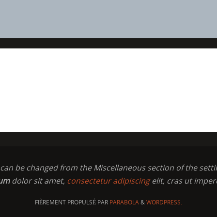
t can be changed from the Miscellaneous section of the setti
sum
dolor sit amet,
consectetur adipiscing
elit, cras ut imper
FIÈREMENT PROPULSÉ PAR
PARABOLA
&
WORDPRESS.