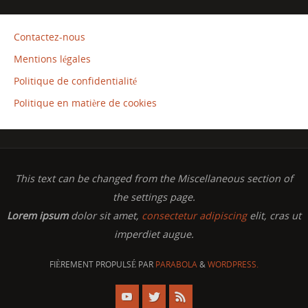
Contactez-nous
Mentions légales
Politique de confidentialité
Politique en matière de cookies
This text can be changed from the Miscellaneous section of
the settings page.
Lorem ipsum
dolor sit amet,
consectetur adipiscing
elit, cras ut
imperdiet augue.
FIÈREMENT PROPULSÉ PAR
PARABOLA
&
WORDPRESS.