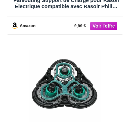
Panlouting Support de Charge pour Rasoir
Électrique compatible avec Rasoir Philips
Norelco RQ11 SensoTouch RQ1150
RQ1160 RQ1180 1150X 1160X 1160CC
1180X 1190X
Amazon
9,99 €