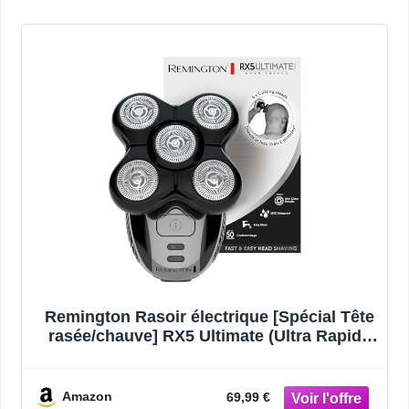
Remington Rasoir électrique [Spécial Tête
rasée/chauve] RX5 Ultimate (Ultra Rapide
& Facile, 5 têtes rotatives flexibles,
Résultat Précis, Utilisation sans Fil
50min,Wet&Dry) Tondeuse XR1501
Amazon
69,99 €