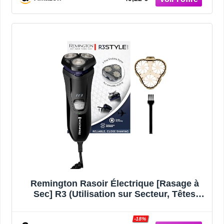
Remington Rasoir Électrique [Rasage à
Sec] R3 (Utilisation sur Secteur, Têtes
Rotatives 360°, Tondeuse Précision
Rétractable Comforttrim + Guide Coupe de
-18%